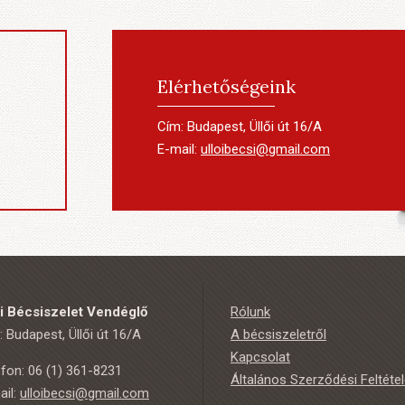
Elérhetőségeink
Cím: Budapest, Üllői út 16/A
E-mail:
ulloibecsi@gmail.com
ői Bécsiszelet Vendéglő
Rólunk
 Budapest, Üllői út 16/A
A bécsiszeletről
Kapcsolat
efon: 06 (1) 361-8231
Általános Szerződési Feltéte
ail:
ulloibecsi@gmail.com