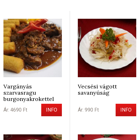
Vargányás
Vecsési vágott
szarvasragu
savanyúság
burgonyakrokettel
Ár: 4690 Ft
INFO
Ár: 990 Ft
INFO