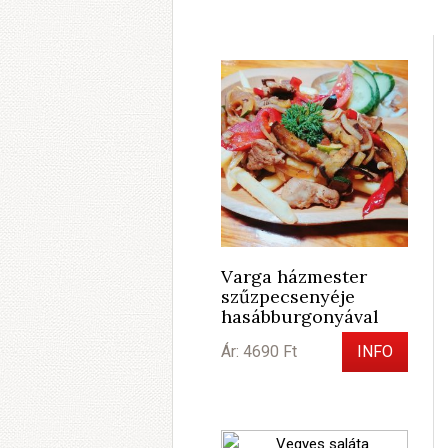
Varga házmester
szűzpecsenyéje
hasábburgonyával
Ár: 4690 Ft
INFO