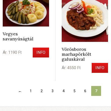
Vegyes
savanyúságtál
Vörösboros
Ár: 1190 Ft
INFO
marhapörkölt
galuskával
Ár: 4550 Ft
INFO
←
1
2
3
4
5
6
7