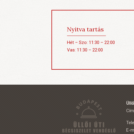
Nyitva tartás
Hét – Szo: 11:30 – 22:00
Vas: 11:30 – 22:00
Üll
Cím:
Tel
E-m