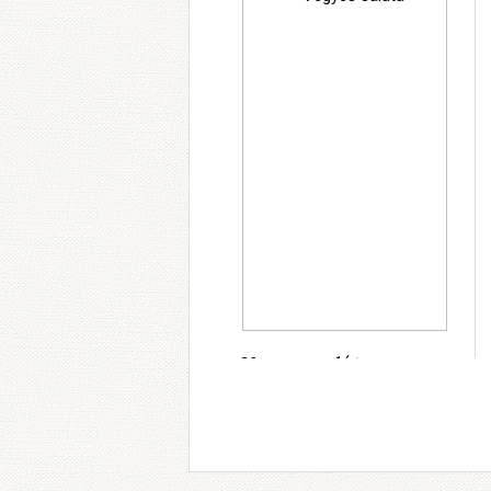
Vegyes saláta
Ár: 1190 Ft
INFO