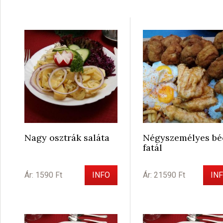
Nagy osztrák saláta
Négyszemélyes bé
fatál
Ár: 1590 Ft
INFO
Ár: 21590 Ft
IN