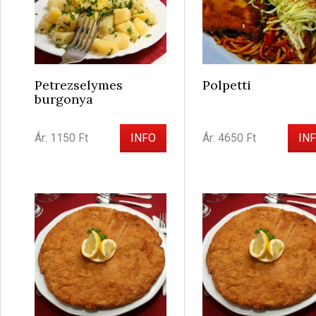
Petrezselymes
Polpetti
burgonya
Ár: 1150 Ft
INFO
Ár: 4650 Ft
IN