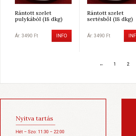
Rántott szelet
Rántott szelet
pulykából (18 dkg)
sertésből (18 dkg)
Ár: 3490 Ft
INFO
Ár: 3490 Ft
IN
←
1
2
Nyitva tartás
Hét – Szo: 11:30 – 22:00