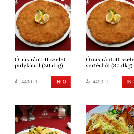
Óriás rántott szelet
Óriás rántott szel
pulykából (30 dkg)
sertésből (30 dkg)
Ár: 4490 Ft
INFO
Ár: 4490 Ft
IN