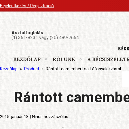
Bejelentkezés / Regisztráció
Asztalfoglalás
(1) 361-8231 vagy (20) 489-7664
KEZDŐLAP
RÓLUNK
A BÉCSISZELET
Kezdőlap
»
Product
»
Rántott camembert sajt áfonyalekvárral
Rántott camember
2015. január 18 | Nincs hozzászólás