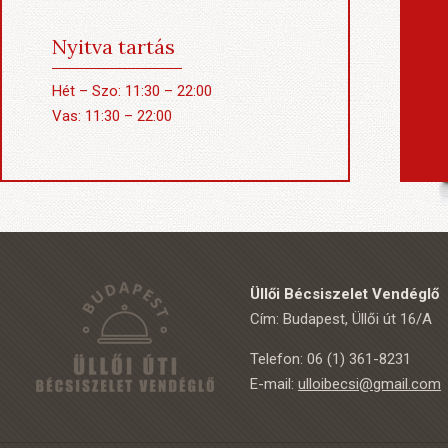
Nyitva tartás
Hét – Szo: 11:30 – 22:00
Vas: 11:30 – 22:00
Üllői Bécsiszelet Vendéglő
Cím: Budapest, Üllői út 16/A
Telefon: 06 (1) 361-8231
E-mail:
ulloibecsi@gmail.com