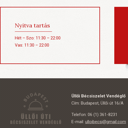
Nyitva tartás
Hét – Szo: 11:30 – 22:00
Vas: 11:30 – 22:00
Üllői Bécsiszelet Vendéglő
Cím: Budapest, Üllői út 16/A
Telefon: 06 (1) 361-8231
E-mail:
ulloibecsi@gmail.com