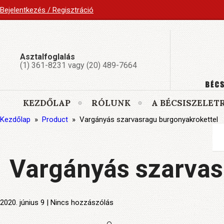
Bejelentkezés / Regisztráció
Asztalfoglalás
(1) 361-8231 vagy (20) 489-7664
KEZDŐLAP
RÓLUNK
A BÉCSISZELET
Kezdőlap
»
Product
»
Vargányás szarvasragu burgonyakrokettel
Vargányás szarvas
2020. június 9 | Nincs hozzászólás