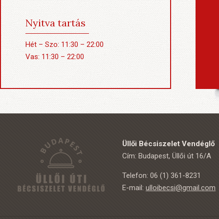
Nyitva tartás
Hét – Szo: 11:30 – 22:00
Vas: 11:30 – 22:00
Üllői Bécsiszelet Vendéglő
Cím: Budapest, Üllői út 16/A
Telefon: 06 (1) 361-8231
E-mail:
ulloibecsi@gmail.com