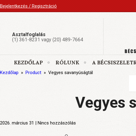
Bejelentkezés / Regisztráció
Asztalfoglalás
(1) 361-8231 vagy (20) 489-7664
KEZDŐLAP
RÓLUNK
A BÉCSISZELET
Kezdőlap
»
Product
»
Vegyes savanyúságtál
Vegyes 
2026. március 31 | Nincs hozzászólás