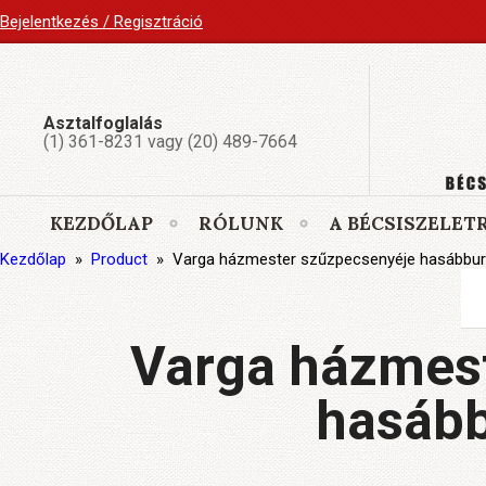
Bejelentkezés / Regisztráció
Asztalfoglalás
(1) 361-8231 vagy (20) 489-7664
KEZDŐLAP
RÓLUNK
A BÉCSISZELET
Kezdőlap
»
Product
»
Varga házmester szűzpecsenyéje hasábbur
Varga házmes
hasább