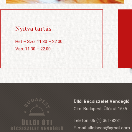
Nyitva tartás
Hét – Szo: 11:30 – 22:00
Vas: 11:30 – 22:00
Üllői Bécsiszelet Vendéglő
Cím: Budapest, Üllői út 16/A
Telefon: 06 (1) 361-8231
E-mail:
ulloibecsi@gmail.com