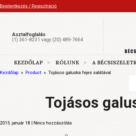
Bejelentkezés / Regisztráció
Asztalfoglalás
(1) 361-8231 vagy (20) 489-7664
KEZDŐLAP
RÓLUNK
A BÉCSISZELET
Kezdőlap
»
Product
»
Tojásos galuska fejes salátával
Tojásos galus
2015. január 18 | Nincs hozzászólás