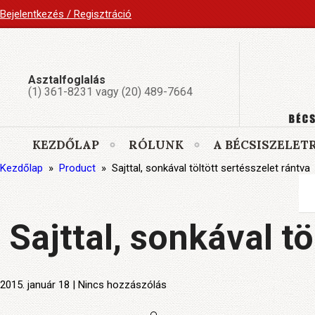
Bejelentkezés / Regisztráció
Asztalfoglalás
(1) 361-8231 vagy (20) 489-7664
KEZDŐLAP
RÓLUNK
A BÉCSISZELET
Kezdőlap
»
Product
»
Sajttal, sonkával töltött sertésszelet rántva
Sajttal, sonkával tö
2015. január 18 | Nincs hozzászólás