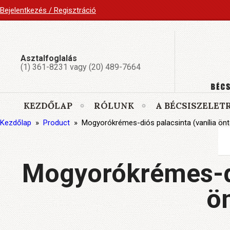
Bejelentkezés / Regisztráció
Asztalfoglalás
(1) 361-8231 vagy (20) 489-7664
KEZDŐLAP
RÓLUNK
A BÉCSISZELET
Kezdőlap
»
Product
»
Mogyorókrémes-diós palacsinta (vanília önte
Mogyorókrémes-di
ön