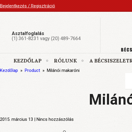
Bejelentkezés / Regisztráció
Asztalfoglalás
(1) 361-8231 vagy (20) 489-7664
KEZDŐLAP
RÓLUNK
A BÉCSISZELET
Kezdőlap
»
Product
»
Milánói makaróni
Milán
2015. március 13 | Nincs hozzászólás