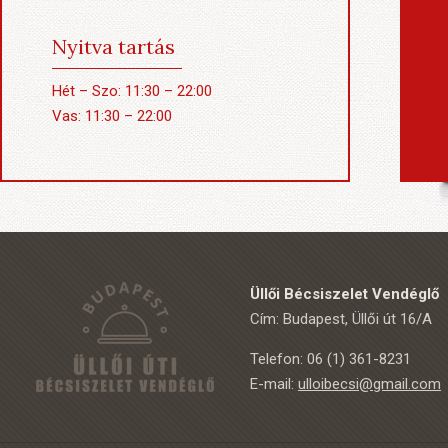
Nyitva tartás
Hét – Szo: 11:30 – 22:00
Vas: 11:30 – 22:00
Üllői Bécsiszelet Vendéglő
Cím: Budapest, Üllői út 16/A
Telefon: 06 (1) 361-8231
E-mail:
ulloibecsi@gmail.com