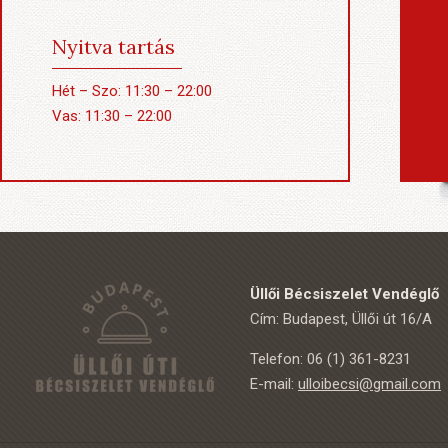
Nyitva tartás
Hét – Szo: 11:30 – 22:00
Vas: 11:30 – 22:00
Üllői Bécsiszelet Vendéglő
Cím: Budapest, Üllői út 16/A
Telefon: 06 (1) 361-8231
E-mail:
ulloibecsi@gmail.com