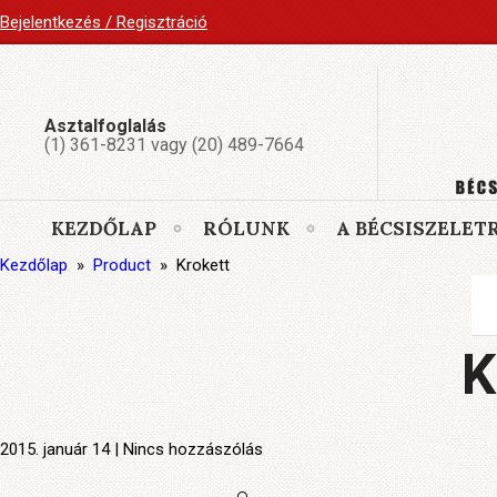
Bejelentkezés / Regisztráció
Asztalfoglalás
(1) 361-8231 vagy (20) 489-7664
KEZDŐLAP
RÓLUNK
A BÉCSISZELET
Kezdőlap
»
Product
»
Krokett
K
2015. január 14 | Nincs hozzászólás