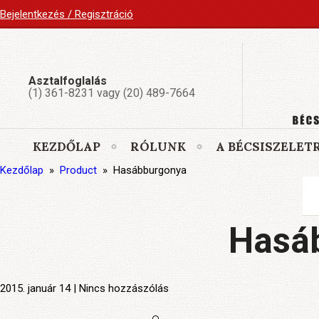
Bejelentkezés / Regisztráció
Asztalfoglalás
(1) 361-8231 vagy (20) 489-7664
KEZDŐLAP
RÓLUNK
A BÉCSISZELET
Kezdőlap
»
Product
»
Hasábburgonya
Hasá
2015. január 14 | Nincs hozzászólás