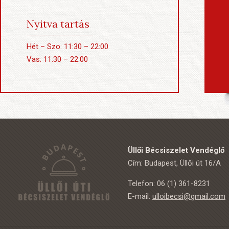
Nyitva tartás
Hét – Szo: 11:30 – 22:00
Vas: 11:30 – 22:00
Üllői Bécsiszelet Vendéglő
Cím: Budapest, Üllői út 16/A
Telefon: 06 (1) 361-8231
E-mail:
ulloibecsi@gmail.com