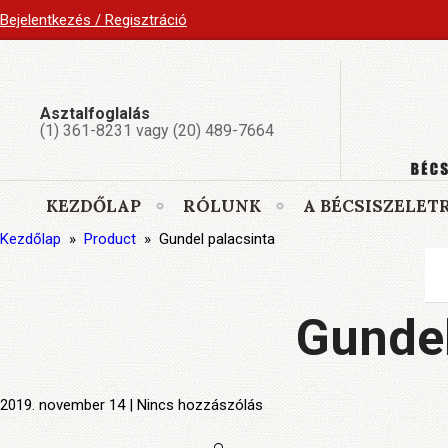
Bejelentkezés / Regisztráció
Asztalfoglalás
(1) 361-8231 vagy (20) 489-7664
KEZDŐLAP
RÓLUNK
A BÉCSISZELET
Kezdőlap
»
Product
»
Gundel palacsinta
Gundel
2019. november 14 | Nincs hozzászólás