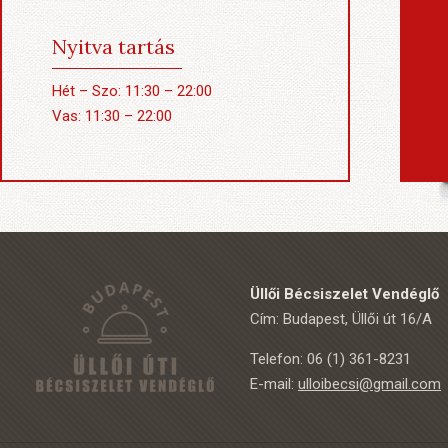
Nyitva tartás
Hét – Szo: 11:30 – 22:00
Vas: 11:30 – 22:00
Üllői Bécsiszelet Vendéglő
Cím: Budapest, Üllői út 16/A
Telefon: 06 (1) 361-8231
E-mail:
ulloibecsi@gmail.com