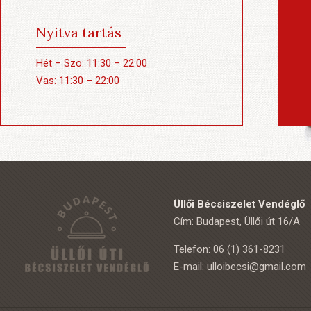
Nyitva tartás
Hét – Szo: 11:30 – 22:00
Vas: 11:30 – 22:00
Üllői Bécsiszelet Vendéglő
Cím: Budapest, Üllői út 16/A
Telefon: 06 (1) 361-8231
E-mail:
ulloibecsi@gmail.com