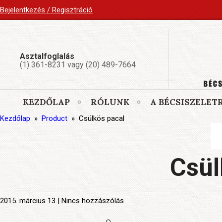
Bejelentkezés / Regisztráció
Asztalfoglalás
(1) 361-8231 vagy (20) 489-7664
KEZDŐLAP
RÓLUNK
A BÉCSISZELET
Kezdőlap
»
Product
»
Csülkös pacal
Csül
2015. március 13 | Nincs hozzászólás