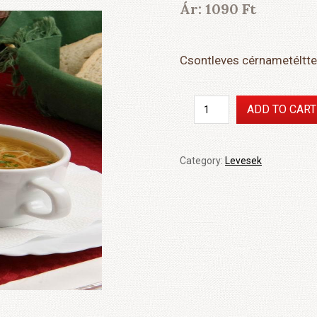
Ár:
1090
Ft
Csontleves cérnametéltte
Csontleves
ADD TO CART
cérnametélttel
(csésze)
quantity
Category:
Levesek