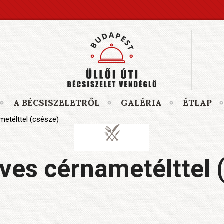
A BÉCSISZELETRŐL
GALÉRIA
ÉTLAP
etélttel (csésze)
ves cérnametélttel 