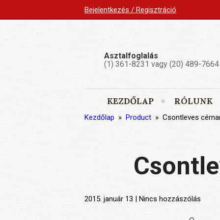
Bejelentkezés / Regisztráció
Asztalfoglalás
(1) 361-8231 vagy (20) 489-7664
KEZDŐLAP
RÓLUNK
Kezdőlap
»
Product
»
Csontleves cérnam
Csontle
2015. január 13 | Nincs hozzászólás