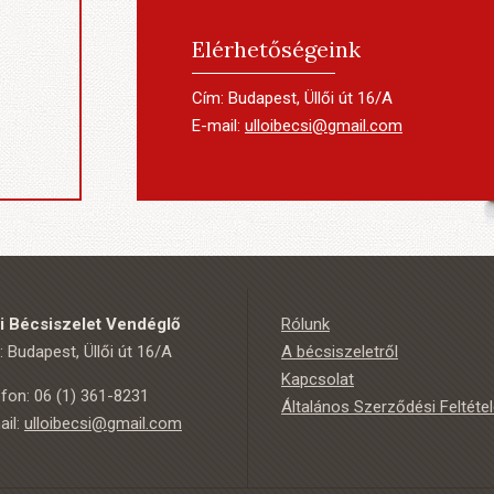
Elérhetőségeink
Cím: Budapest, Üllői út 16/A
E-mail:
ulloibecsi@gmail.com
ői Bécsiszelet Vendéglő
Rólunk
 Budapest, Üllői út 16/A
A bécsiszeletről
Kapcsolat
efon: 06 (1) 361-8231
Általános Szerződési Feltéte
ail:
ulloibecsi@gmail.com