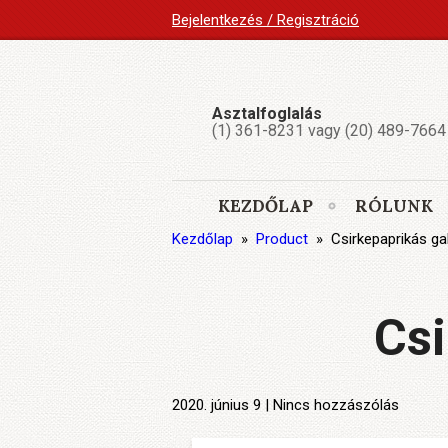
Bejelentkezés / Regisztráció
Asztalfoglalás
(1) 361-8231 vagy (20) 489-7664
KEZDŐLAP
RÓLUNK
Kezdőlap
»
Product
»
Csirkepaprikás ga
Csi
2020. június 9 | Nincs hozzászólás