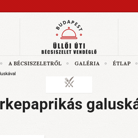
A BÉCSISZELETRŐL
GALÉRIA
ÉTLAP
luskával
rkepaprikás galusk