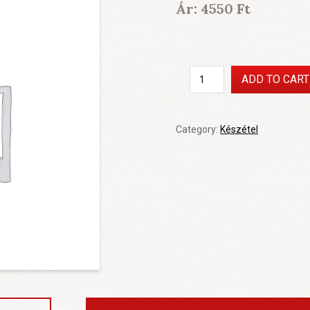
Ár:
4550
Ft
Csirkepaprikás
ADD TO CART
galuskával
quantity
Category:
Készétel