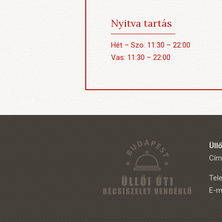
Nyitva tartás
Hét – Szo: 11:30 – 22:00
Vas: 11:30 – 22:00
Üll
Cím:
Tel
E-m