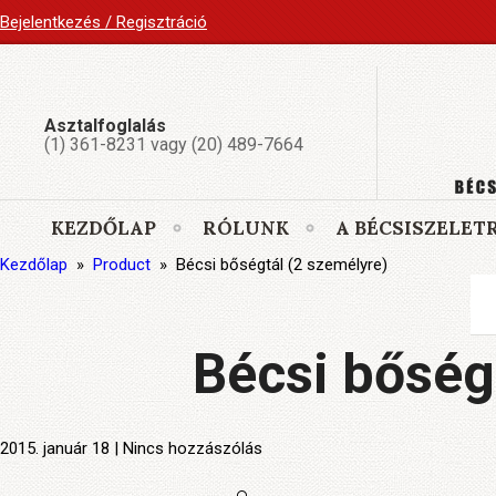
Bejelentkezés / Regisztráció
Asztalfoglalás
(1) 361-8231 vagy (20) 489-7664
KEZDŐLAP
RÓLUNK
A BÉCSISZELET
Kezdőlap
»
Product
»
Bécsi bőségtál (2 személyre)
Bécsi bőség
2015. január 18 | Nincs hozzászólás