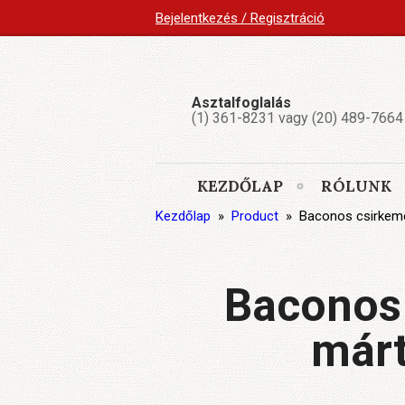
Bejelentkezés / Regisztráció
Asztalfoglalás
(1) 361-8231 vagy (20) 489-7664
KEZDŐLAP
RÓLUNK
Kezdőlap
»
Product
»
Baconos csirkemell
Baconos 
márt