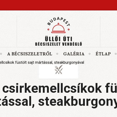
A BÉCSISZELETRŐL
GALÉRIA
ÉTLAP
csíkok füstölt sajt mártással, steakburgonyával
csirkemellcsíkok füs
ással, steakburgon