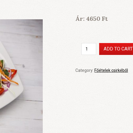
Ár:
4650
Ft
Baconos
ADD TO CART
csirkemellcsíkok
füstölt
sajt
Category:
Főételek csirkéből
mártással,
steakburgonyával
quantity