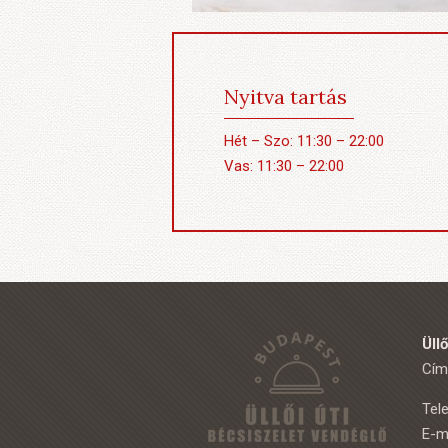
Nyitva tartás
Hét – Szo: 11:30 – 22:00
Vas: 11:30 – 22:00
Üll
Cím:
Tel
E-m