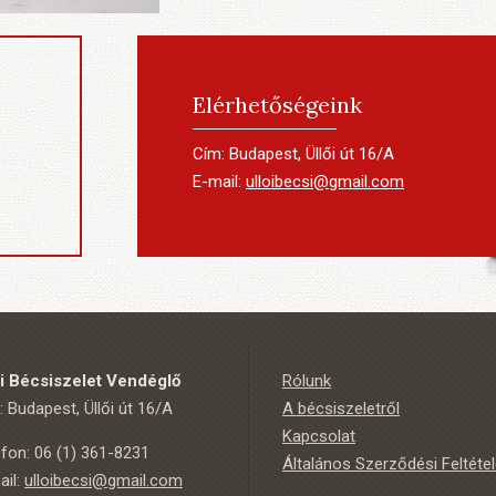
Elérhetőségeink
Cím: Budapest, Üllői út 16/A
E-mail:
ulloibecsi@gmail.com
ői Bécsiszelet Vendéglő
Rólunk
 Budapest, Üllői út 16/A
A bécsiszeletről
Kapcsolat
efon: 06 (1) 361-8231
Általános Szerződési Feltéte
ail:
ulloibecsi@gmail.com