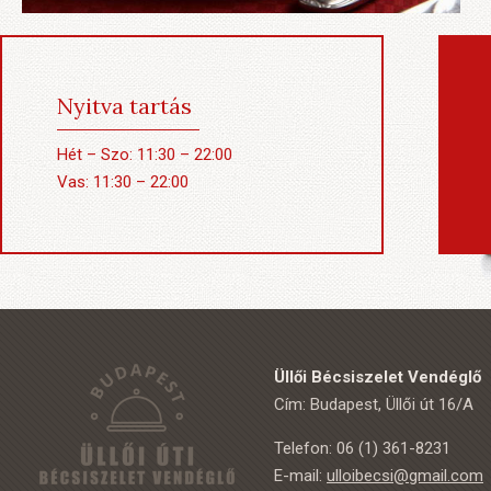
Nyitva tartás
Hét – Szo: 11:30 – 22:00
Vas: 11:30 – 22:00
Üllői Bécsiszelet Vendéglő
Cím: Budapest, Üllői út 16/A
Telefon: 06 (1) 361-8231
E-mail:
ulloibecsi@gmail.com